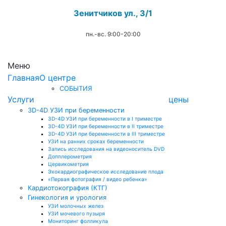
Зенитчиков ул., 3/1
пн.-вс. 9:00-20:00
.
Меню
Главная
О центре
СОБЫТИЯ
Услуги
цены
3D-4D УЗИ при беременности
3D-4D УЗИ при беременности в I триместре
3D-4D УЗИ при беременности в II триместре
3D-4D УЗИ при беременности в III триместре
УЗИ на ранних сроках беременности
Запись исследования на видеоноситель DVD
Допплерометрия
Цервикометрия
Эхокардиографическое исследование плода
«Первая фотография / видео ребенка»
Кардиотокография (КТГ)
Гинекология и урология
УЗИ молочных желез
УЗИ мочевого пузыря
Мониторинг фолликула