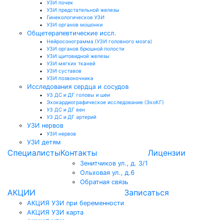
УЗИ почек
УЗИ предстательной железы
Гинекологическое УЗИ
УЗИ органов мошонки
Общетерапевтические иссл.
Нейросонограмма (УЗИ головного мозга)
УЗИ органов брюшной полости
УЗИ щитовидной железы
УЗИ мягких тканей
УЗИ суставов
УЗИ позвоночника
Исследования сердца и сосудов
УЗ ДС и ДГ головы и шеи
Эхокардиографическое исследование (ЭхоКГ)
УЗ ДС и ДГ вен
УЗ ДС и ДГ артерий
УЗИ нервов
УЗИ нервов
УЗИ детям
Специалисты
Контакты
Лицензии
Зенитчиков ул., д. 3/1
Ольховая ул., д.6
Обратная связь
АКЦИИ
Записаться
АКЦИЯ УЗИ при беременности
АКЦИЯ УЗИ карта