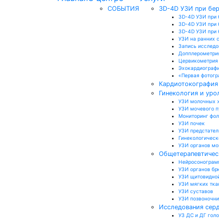
СОБЫТИЯ
3D-4D УЗИ при бе
3D-4D УЗИ при 
3D-4D УЗИ при 
3D-4D УЗИ при б
УЗИ на ранних 
Запись исследо
Допплерометри
Цервикометрия
Эхокардиографи
«Первая фотогр
Кардиотокография 
Гинекология и уро
УЗИ молочных 
УЗИ мочевого 
Мониторинг фо
УЗИ почек
УЗИ предстател
Гинекологическ
УЗИ органов м
Общетерапевтичес
Нейросонограмм
УЗИ органов бр
УЗИ щитовидно
УЗИ мягких тка
УЗИ суставов
УЗИ позвоночн
Исследования серд
УЗ ДС и ДГ гол