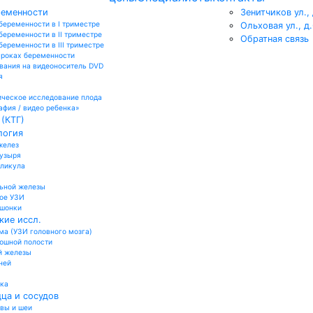
ременности
Зенитчиков ул., 
беременности в I триместре
Ольховая ул., д
беременности в II триместре
Обратная связь
еременности в III триместре
сроках беременности
вания на видеоноситель DVD
я
ческое исследование плода
афия / видео ребенка»
(КТГ)
логия
желез
пузыря
лликула
ьной железы
ое УЗИ
ошонки
кие иссл.
а (УЗИ головного мозга)
юшной полости
й железы
ней
ика
ца и сосудов
овы и шеи