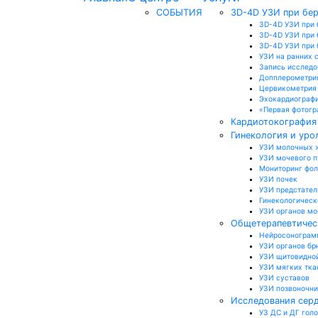
СОБЫТИЯ
3D-4D УЗИ при бе
3D-4D УЗИ при 
3D-4D УЗИ при 
3D-4D УЗИ при б
УЗИ на ранних 
Запись исследо
Допплерометри
Цервикометрия
Эхокардиографи
«Первая фотогр
Кардиотокография 
Гинекология и уро
УЗИ молочных 
УЗИ мочевого 
Мониторинг фо
УЗИ почек
УЗИ предстател
Гинекологическ
УЗИ органов м
Общетерапевтичес
Нейросонограмм
УЗИ органов бр
УЗИ щитовидно
УЗИ мягких тка
УЗИ суставов
УЗИ позвоночн
Исследования серд
УЗ ДС и ДГ гол