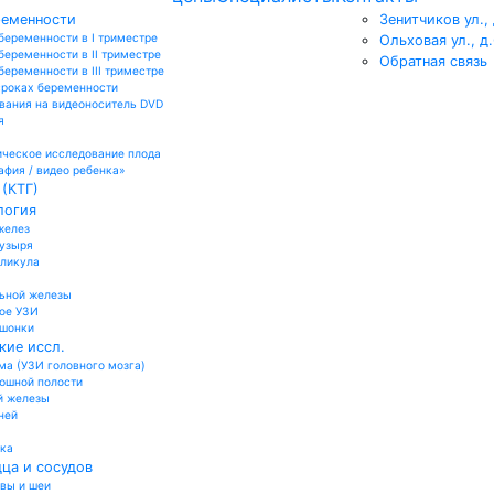
ременности
Зенитчиков ул., 
беременности в I триместре
Ольховая ул., д
беременности в II триместре
Обратная связь
еременности в III триместре
сроках беременности
вания на видеоноситель DVD
я
ческое исследование плода
афия / видео ребенка»
(КТГ)
логия
желез
пузыря
лликула
ьной железы
ое УЗИ
ошонки
кие иссл.
а (УЗИ головного мозга)
юшной полости
й железы
ней
ика
ца и сосудов
овы и шеи