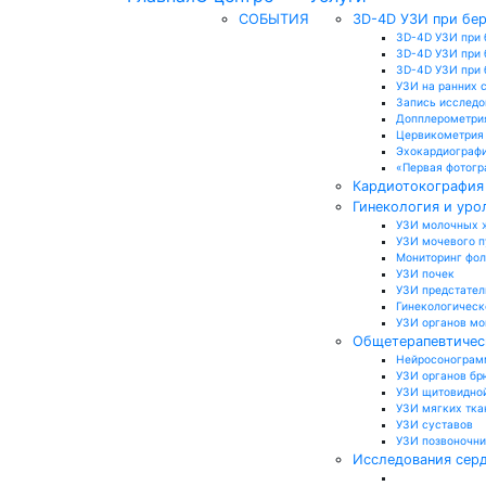
СОБЫТИЯ
3D-4D УЗИ при бе
3D-4D УЗИ при 
3D-4D УЗИ при 
3D-4D УЗИ при б
УЗИ на ранних 
Запись исследо
Допплерометри
Цервикометрия
Эхокардиографи
«Первая фотогр
Кардиотокография 
Гинекология и уро
УЗИ молочных 
УЗИ мочевого 
Мониторинг фо
УЗИ почек
УЗИ предстател
Гинекологическ
УЗИ органов м
Общетерапевтичес
Нейросонограмм
УЗИ органов бр
УЗИ щитовидно
УЗИ мягких тка
УЗИ суставов
УЗИ позвоночн
Исследования серд