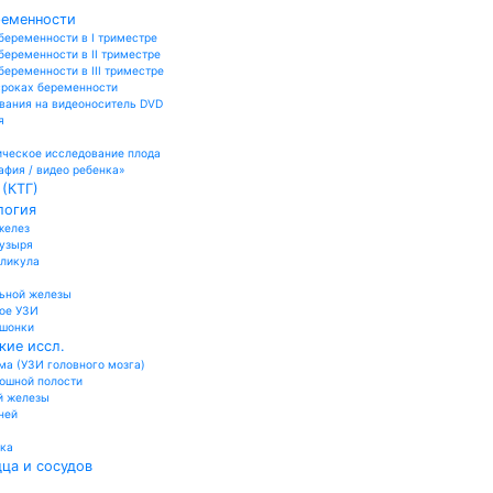
ременности
беременности в I триместре
беременности в II триместре
еременности в III триместре
сроках беременности
вания на видеоноситель DVD
я
ческое исследование плода
афия / видео ребенка»
(КТГ)
логия
желез
пузыря
лликула
ьной железы
ое УЗИ
ошонки
кие иссл.
а (УЗИ головного мозга)
юшной полости
й железы
ней
ика
ца и сосудов