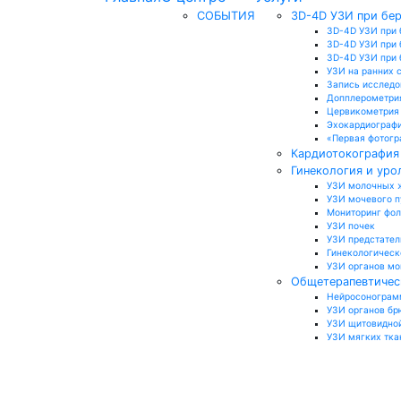
СОБЫТИЯ
3D-4D УЗИ при бе
3D-4D УЗИ при 
3D-4D УЗИ при 
3D-4D УЗИ при б
УЗИ на ранних 
Запись исследо
Допплерометри
Цервикометрия
Эхокардиографи
«Первая фотогр
Кардиотокография 
Гинекология и уро
УЗИ молочных 
УЗИ мочевого 
Мониторинг фо
УЗИ почек
УЗИ предстател
Гинекологическ
УЗИ органов м
Общетерапевтичес
Нейросонограмм
УЗИ органов бр
УЗИ щитовидно
УЗИ мягких тка