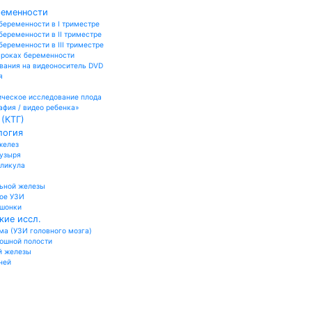
ременности
беременности в I триместре
беременности в II триместре
еременности в III триместре
сроках беременности
вания на видеоноситель DVD
я
ческое исследование плода
афия / видео ребенка»
(КТГ)
логия
желез
пузыря
лликула
ьной железы
ое УЗИ
ошонки
кие иссл.
а (УЗИ головного мозга)
юшной полости
й железы
ней