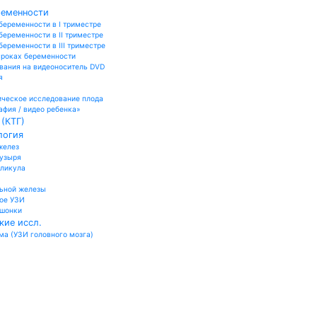
ременности
беременности в I триместре
беременности в II триместре
еременности в III триместре
сроках беременности
вания на видеоноситель DVD
я
ческое исследование плода
афия / видео ребенка»
(КТГ)
логия
желез
пузыря
лликула
ьной железы
ое УЗИ
ошонки
кие иссл.
а (УЗИ головного мозга)