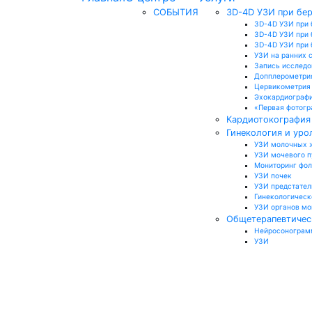
СОБЫТИЯ
3D-4D УЗИ при бе
3D-4D УЗИ при 
3D-4D УЗИ при 
3D-4D УЗИ при б
УЗИ на ранних 
Запись исследо
Допплерометри
Цервикометрия
Эхокардиографи
«Первая фотогр
Кардиотокография 
Гинекология и уро
УЗИ молочных 
УЗИ мочевого 
Мониторинг фо
УЗИ почек
УЗИ предстател
Гинекологическ
УЗИ органов м
Общетерапевтичес
Нейросонограмм
УЗИ