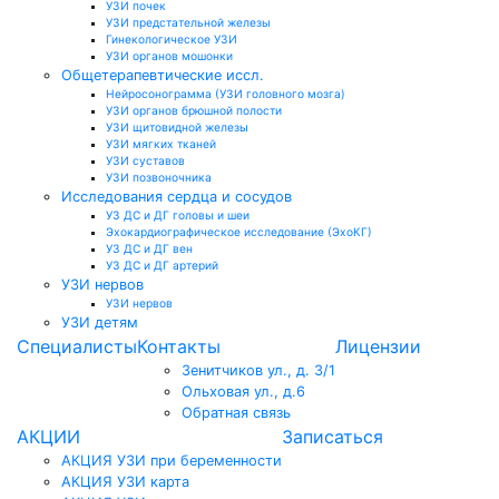
УЗИ почек
УЗИ предстательной железы
Гинекологическое УЗИ
УЗИ органов мошонки
Общетерапевтические иссл.
Нейросонограмма (УЗИ головного мозга)
УЗИ органов брюшной полости
УЗИ щитовидной железы
УЗИ мягких тканей
УЗИ суставов
УЗИ позвоночника
Исследования сердца и сосудов
УЗ ДС и ДГ головы и шеи
Эхокардиографическое исследование (ЭхоКГ)
УЗ ДС и ДГ вен
УЗ ДС и ДГ артерий
УЗИ нервов
УЗИ нервов
УЗИ детям
Специалисты
Контакты
Лицензии
Зенитчиков ул., д. 3/1
Ольховая ул., д.6
Обратная связь
АКЦИИ
Записаться
АКЦИЯ УЗИ при беременности
АКЦИЯ УЗИ карта