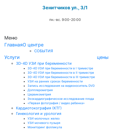
Зенитчиков ул., 3/1
пн.-вс. 9:00-20:00
.
Меню
Главная
О центре
СОБЫТИЯ
Услуги
цены
3D-4D УЗИ при беременности
3D-4D УЗИ при беременности в I триместре
3D-4D УЗИ при беременности в II триместре
3D-4D УЗИ при беременности в III триместре
УЗИ на ранних сроках беременности
Запись исследования на видеоноситель DVD
Допплерометрия
Цервикометрия
Эхокардиографическое исследование плода
«Первая фотография / видео ребенка»
Кардиотокография (КТГ)
Гинекология и урология
УЗИ молочных желез
УЗИ мочевого пузыря
Мониторинг фолликула