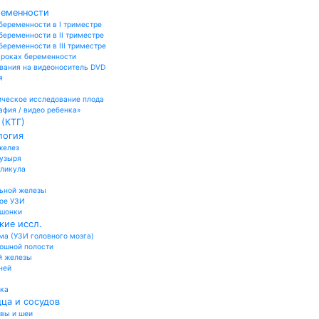
ременности
беременности в I триместре
беременности в II триместре
еременности в III триместре
сроках беременности
вания на видеоноситель DVD
я
ческое исследование плода
афия / видео ребенка»
(КТГ)
логия
желез
пузыря
лликула
ьной железы
ое УЗИ
ошонки
кие иссл.
а (УЗИ головного мозга)
юшной полости
й железы
ней
ика
ца и сосудов
овы и шеи