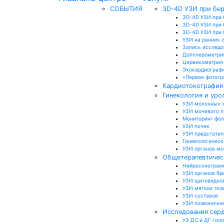
СОБЫТИЯ
3D-4D УЗИ при бе
3D-4D УЗИ при 
3D-4D УЗИ при 
3D-4D УЗИ при б
УЗИ на ранних 
Запись исследо
Допплерометри
Цервикометрия
Эхокардиографи
«Первая фотогр
Кардиотокография 
Гинекология и уро
УЗИ молочных 
УЗИ мочевого 
Мониторинг фо
УЗИ почек
УЗИ предстател
Гинекологическ
УЗИ органов м
Общетерапевтичес
Нейросонограмм
УЗИ органов бр
УЗИ щитовидно
УЗИ мягких тка
УЗИ суставов
УЗИ позвоночн
Исследования серд
УЗ ДС и ДГ гол