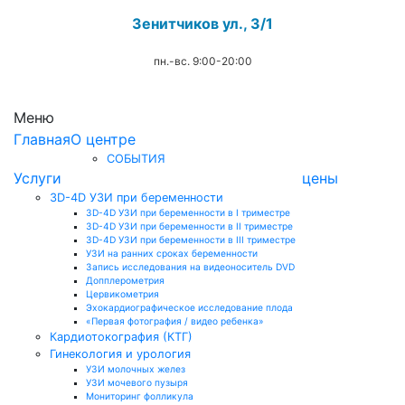
Зенитчиков ул., 3/1
пн.-вс. 9:00-20:00
.
Меню
Главная
О центре
СОБЫТИЯ
Услуги
цены
3D-4D УЗИ при беременности
3D-4D УЗИ при беременности в I триместре
3D-4D УЗИ при беременности в II триместре
3D-4D УЗИ при беременности в III триместре
УЗИ на ранних сроках беременности
Запись исследования на видеоноситель DVD
Допплерометрия
Цервикометрия
Эхокардиографическое исследование плода
«Первая фотография / видео ребенка»
Кардиотокография (КТГ)
Гинекология и урология
УЗИ молочных желез
УЗИ мочевого пузыря
Мониторинг фолликула