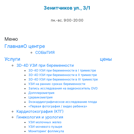
Зенитчиков ул., 3/1
пн.-вс. 9:00-20:00
.
Меню
Главная
О центре
СОБЫТИЯ
Услуги
цены
3D-4D УЗИ при беременности
3D-4D УЗИ при беременности в I триместре
3D-4D УЗИ при беременности в II триместре
3D-4D УЗИ при беременности в III триместре
УЗИ на ранних сроках беременности
Запись исследования на видеоноситель DVD
Допплерометрия
Цервикометрия
Эхокардиографическое исследование плода
«Первая фотография / видео ребенка»
Кардиотокография (КТГ)
Гинекология и урология
УЗИ молочных желез
УЗИ мочевого пузыря
Мониторинг фолликула