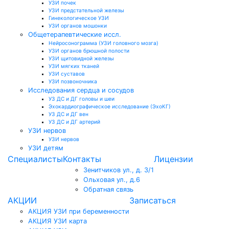
УЗИ почек
УЗИ предстательной железы
Гинекологическое УЗИ
УЗИ органов мошонки
Общетерапевтические иссл.
Нейросонограмма (УЗИ головного мозга)
УЗИ органов брюшной полости
УЗИ щитовидной железы
УЗИ мягких тканей
УЗИ суставов
УЗИ позвоночника
Исследования сердца и сосудов
УЗ ДС и ДГ головы и шеи
Эхокардиографическое исследование (ЭхоКГ)
УЗ ДС и ДГ вен
УЗ ДС и ДГ артерий
УЗИ нервов
УЗИ нервов
УЗИ детям
Специалисты
Контакты
Лицензии
Зенитчиков ул., д. 3/1
Ольховая ул., д.6
Обратная связь
АКЦИИ
Записаться
АКЦИЯ УЗИ при беременности
АКЦИЯ УЗИ карта