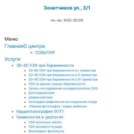
Зенитчиков ул., 3/1
пн.-вс. 9:00-20:00
.
Меню
Главная
О центре
СОБЫТИЯ
Услуги
3D-4D УЗИ при беременности
3D-4D УЗИ при беременности в I триместре
3D-4D УЗИ при беременности в II триместре
3D-4D УЗИ при беременности в III триместре
УЗИ на ранних сроках беременности
Запись исследования на видеоноситель DVD
Допплерометрия
Цервикометрия
Эхокардиографическое исследование плода
«Первая фотография / видео ребенка»
Кардиотокография (КТГ)
Гинекология и урология
УЗИ молочных желез
УЗИ мочевого пузыря
Мониторинг фолликула