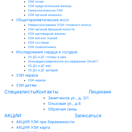
УЗИ почек
УЗИ предстательной железы
Гинекологическое УЗИ
УЗИ органов мошонки
Общетерапевтические иссл.
Нейросонограмма (УЗИ головного мозга)
УЗИ органов брюшной полости
УЗИ щитовидной железы
УЗИ мягких тканей
УЗИ суставов
УЗИ позвоночника
Исследования сердца и сосудов
УЗ ДС и ДГ головы и шеи
Эхокардиографическое исследование (ЭхоКГ)
УЗ ДС и ДГ вен
УЗ ДС и ДГ артерий
УЗИ нервов
УЗИ нервов
УЗИ детям
Специалисты
Контакты
Лицензии
Зенитчиков ул., д. 3/1
Ольховая ул., д.6
Обратная связь
АКЦИИ
Записаться
АКЦИЯ УЗИ при беременности
АКЦИЯ УЗИ карта