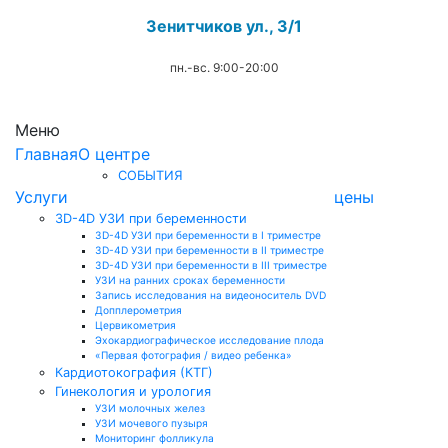
Зенитчиков ул., 3/1
пн.-вс. 9:00-20:00
.
Меню
Главная
О центре
СОБЫТИЯ
Услуги
цены
3D-4D УЗИ при беременности
3D-4D УЗИ при беременности в I триместре
3D-4D УЗИ при беременности в II триместре
3D-4D УЗИ при беременности в III триместре
УЗИ на ранних сроках беременности
Запись исследования на видеоноситель DVD
Допплерометрия
Цервикометрия
Эхокардиографическое исследование плода
«Первая фотография / видео ребенка»
Кардиотокография (КТГ)
Гинекология и урология
УЗИ молочных желез
УЗИ мочевого пузыря
Мониторинг фолликула