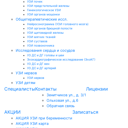
УЗИ почек
УЗИ предстательной железы
Гинекологическое УЗИ
УЗИ органов мошонки
Общетерапевтические иссл.
Нейросонограмма (УЗИ головного мозга)
УЗИ органов брюшной полости
УЗИ щитовидной железы
УЗИ мягких тканей
УЗИ суставов
УЗИ позвоночника
Исследования сердца и сосудов
УЗ ДС и ДГ головы и шеи
Эхокардиографическое исследование (ЭхоКГ)
УЗ ДС и ДГ вен
УЗ ДС и ДГ артерий
УЗИ нервов
УЗИ нервов
УЗИ детям
Специалисты
Контакты
Лицензии
Зенитчиков ул., д. 3/1
Ольховая ул., д.6
Обратная связь
АКЦИИ
Записаться
АКЦИЯ УЗИ при беременности
АКЦИЯ УЗИ карта