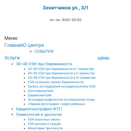
Зенитчиков ул., 3/1
пн.-вс. 9:00-20:00
.
Меню
Главная
О центре
СОБЫТИЯ
Услуги
цены
3D-4D УЗИ при беременности
3D-4D УЗИ при беременности в I триместре
3D-4D УЗИ при беременности в II триместре
3D-4D УЗИ при беременности в III триместре
УЗИ на ранних сроках беременности
Запись исследования на видеоноситель DVD
Допплерометрия
Цервикометрия
Эхокардиографическое исследование плода
«Первая фотография / видео ребенка»
Кардиотокография (КТГ)
Гинекология и урология
УЗИ молочных желез
УЗИ мочевого пузыря
Мониторинг фолликула