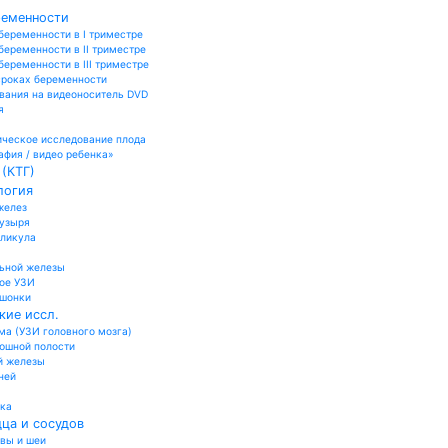
ременности
беременности в I триместре
беременности в II триместре
еременности в III триместре
сроках беременности
вания на видеоноситель DVD
я
ческое исследование плода
афия / видео ребенка»
(КТГ)
логия
желез
пузыря
лликула
ьной железы
ое УЗИ
ошонки
кие иссл.
а (УЗИ головного мозга)
юшной полости
й железы
ней
ика
ца и сосудов
овы и шеи