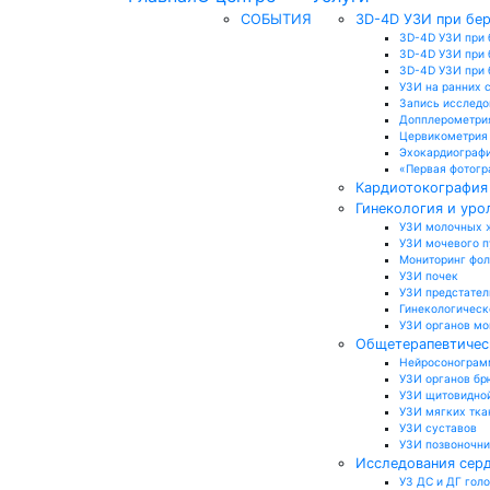
СОБЫТИЯ
3D-4D УЗИ при бе
3D-4D УЗИ при 
3D-4D УЗИ при 
3D-4D УЗИ при б
УЗИ на ранних 
Запись исследо
Допплерометри
Цервикометрия
Эхокардиографи
«Первая фотогр
Кардиотокография 
Гинекология и уро
УЗИ молочных 
УЗИ мочевого 
Мониторинг фо
УЗИ почек
УЗИ предстател
Гинекологическ
УЗИ органов м
Общетерапевтичес
Нейросонограмм
УЗИ органов бр
УЗИ щитовидно
УЗИ мягких тка
УЗИ суставов
УЗИ позвоночн
Исследования серд
УЗ ДС и ДГ гол