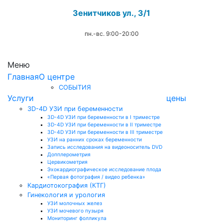
Зенитчиков ул., 3/1
пн.-вс. 9:00-20:00
.
Меню
Главная
О центре
СОБЫТИЯ
Услуги
цены
3D-4D УЗИ при беременности
3D-4D УЗИ при беременности в I триместре
3D-4D УЗИ при беременности в II триместре
3D-4D УЗИ при беременности в III триместре
УЗИ на ранних сроках беременности
Запись исследования на видеоноситель DVD
Допплерометрия
Цервикометрия
Эхокардиографическое исследование плода
«Первая фотография / видео ребенка»
Кардиотокография (КТГ)
Гинекология и урология
УЗИ молочных желез
УЗИ мочевого пузыря
Мониторинг фолликула