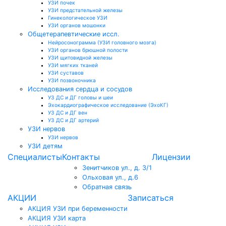
УЗИ почек
УЗИ предстательной железы
Гинекологическое УЗИ
УЗИ органов мошонки
Общетерапевтические иссл.
Нейросонограмма (УЗИ головного мозга)
УЗИ органов брюшной полости
УЗИ щитовидной железы
УЗИ мягких тканей
УЗИ суставов
УЗИ позвоночника
Исследования сердца и сосудов
УЗ ДС и ДГ головы и шеи
Эхокардиографическое исследование (ЭхоКГ)
УЗ ДС и ДГ вен
УЗ ДС и ДГ артерий
УЗИ нервов
УЗИ нервов
УЗИ детям
Специалисты
Контакты
Лицензии
Зенитчиков ул., д. 3/1
Ольховая ул., д.6
Обратная связь
АКЦИИ
Записаться
АКЦИЯ УЗИ при беременности
АКЦИЯ УЗИ карта